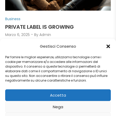
P
Business
o
PRIVATE LABEL IS GROWING
s
Marzo 6, 2025
By
Admin
t
e
Gestisci Consenso
The private label is growing in Italy too. The
d
distributor’s branded products reached 26 billion
Per fornire le migliori esperienze, utilizziamo tecnologie come i
i
euros in 2024 (+2.4% over 2023) gaining a share of
cookie per memorizzare e/o accedere alle informazioni del
n
dispositivo. Il consenso a queste tecnologie ci permetterà di
32% in the GDO. The sales in the sector of wine
elaborare dati come il comportamento di navigazione o ID unici
su questo sito. Non acconsentire o ritirare il consenso può influire
between […]
negativamente su alcune caratteristiche e funzioni.
Accetta
Read more
Nega