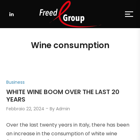
Wine consumption
P
Business
o
WHITE WINE BOOM OVER THE LAST 20
s
YEARS
t
Febbraio 22, 2024
By
Admin
e
d
Over the last twenty years in Italy, there has been
i
an increase in the consumption of white wine
n