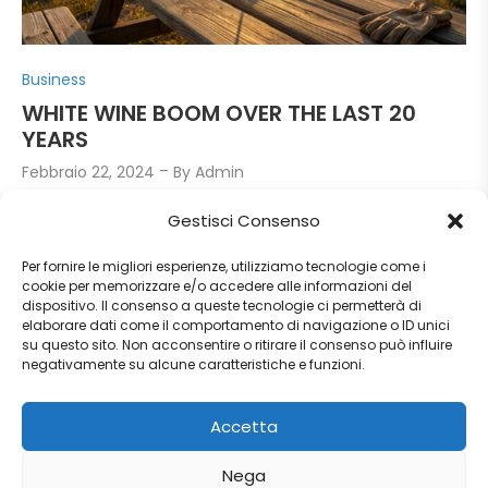
P
Business
o
WHITE WINE BOOM OVER THE LAST 20
s
YEARS
t
Febbraio 22, 2024
By
Admin
e
d
Gestisci Consenso
Over the last twenty years in Italy, there has been
i
an increase in the consumption of white wine
Per fornire le migliori esperienze, utilizziamo tecnologie come i
n
(+10%) and rosé (+15.4%), while there has been a
cookie per memorizzare e/o accedere alle informazioni del
dispositivo. Il consenso a queste tecnologie ci permetterà di
decrease in the consumption of red wine (-30.6%).
elaborare dati come il comportamento di navigazione o ID unici
su questo sito. Non acconsentire o ritirare il consenso può influire
This trend […]
negativamente su alcune caratteristiche e funzioni.
Accetta
Read more
Nega