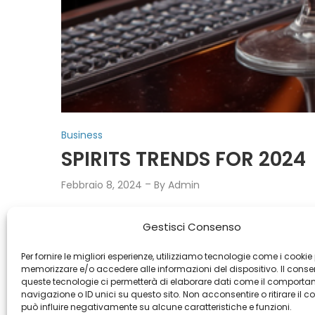
P
Business
o
SPIRITS TRENDS FOR 2024
s
Febbraio 8, 2024
By
Admin
t
e
After years of experimentation, 2024 will see 
d
Gestisci Consenso
i
boom in artisanal amaros and whisky, and a gre
Per fornire le migliori esperienze, utilizziamo tecnologie come i cookie
n
memorizzare e/o accedere alle informazioni del dispositivo. Il cons
queste tecnologie ci permetterà di elaborare dati come il comporta
Read more
navigazione o ID unici su questo sito. Non acconsentire o ritirare il 
può influire negativamente su alcune caratteristiche e funzioni.