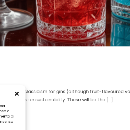
a return to classicism for gins (although fruit-flavoured 
ater focus on sustainability. These will be the […]
 per
enso a
mento di
consenso