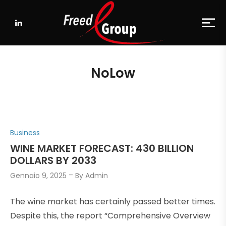
NoLow
P
Business
o
WINE MARKET FORECAST: 430 BILLION
s
DOLLARS BY 2033
t
Gennaio 9, 2025
By
Admin
e
d
The wine market has certainly passed better times.
i
Despite this, the report “Comprehensive Overview
n